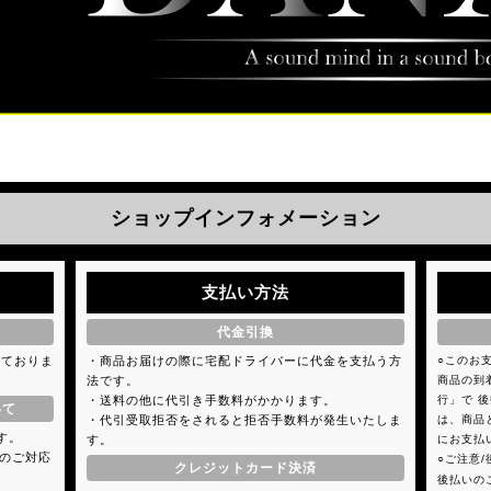
ショップインフォメーション
支払い方法
代金引換
けておりま
・商品お届けの際に宅配ドライバーに代金を支払う方
○このお
法です。
商品の到
・送料の他に代引き手数料がかかります。
行」で 
いて
・代引受取拒否をされると拒否手数料が発生いたしま
は、商品
ます。
す。
にお支払
のご対応
○ご注意
クレジットカード決済
後払いの