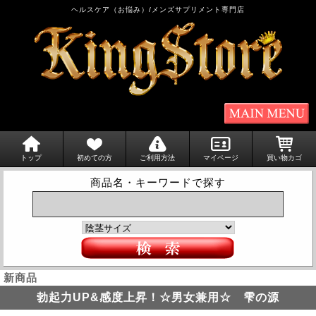
ヘルスケア（お悩み）/メンズサプリメント専門店
トップ
初めての方
ご利用方法
マイページ
買い物カゴ
商品名・キーワードで探す
新商品
勃起力UP&感度上昇！☆男女兼用☆ 雫の源