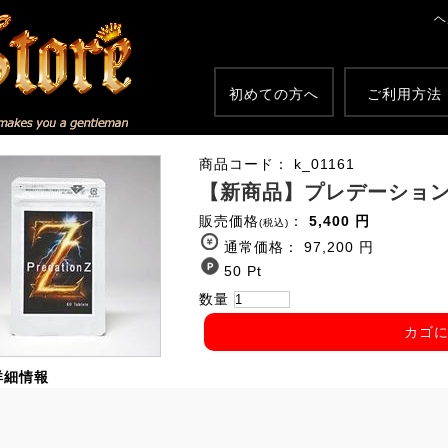
ヘ
初めての方へ
ご利用方法
商品コード： k_01161
【新商品】プレデーションＺ(P
販売価格
：
5,400 円
(税込)
通常価格： 97,200 円
50 Pt
数量
カゴ
詳細情報