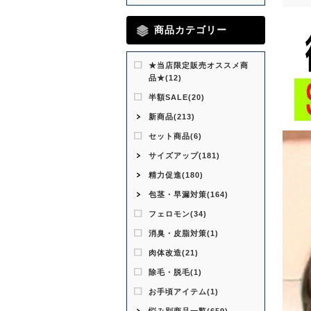
商品カテゴリー
★当店限定販売オススメ商
品★(12)
半額SALE(20)
新商品(213)
セット商品(6)
サイズアップ(181)
精力促進(180)
包茎・早漏対策(164)
フェロモン(34)
消臭・皮脂対策(1)
肉体改造(21)
除毛・脱毛(1)
お手頃アイテム(1)